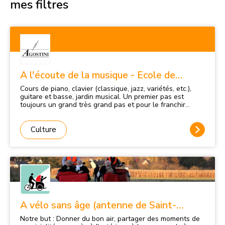
mes filtres
A l'écoute de la musique - Ecole de
Batterie Agostini
Cours de piano, clavier (classique, jazz, variétés, etc.),
guitare et basse, jardin musical. Un premier pas est
toujours un grand très grand pas et pour le franchir
l’école offre un cours d’essai à ceux qui le souhaitent.
Pour une rencontre musicale et humaine en toute
simplicité.
Culture
A vélo sans âge (antenne de Saint-
Quentin-en-Yvelines)
Notre but : Donner du bon air, partager des moments de