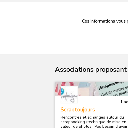
poignée d’irréductibles passionnés d
continuer dans ces conditions, c’est
pourquoi nous devons renforcer l’éq
de bonnes volontés ! Ce serait dommage
qu’elle s’arrête alors qu’elle n’a fait 
Ces informations vous 
grandir depuis douze ans et émerveil
des centaines d’enfants.
Associations proposant d
1
act
Scraptoujours
Rencontres et échanges autour du
scrapbooking (technique de mise en
valeur de photos). Pas besoin d’avoir fait