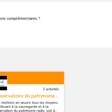
tions complémentaires ?
2
activité
s
servatoire du patrimoine
io
 mettons en œuvre tous les moyens
ribuant à la sauvegarde et à la
ervation du patrimoine radio, soit de