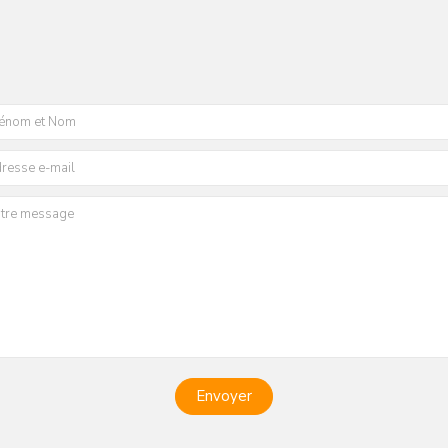
 un
es
 de
’une
u
nte
ns du
Envoyer
tite