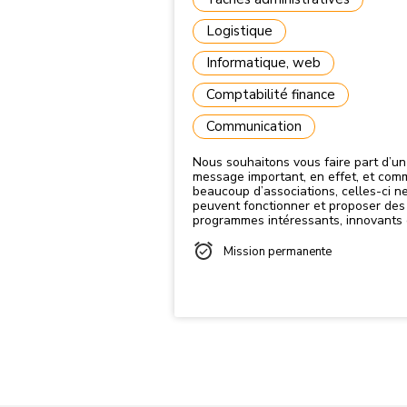
Logistique
Informatique, web
Comptabilité finance
Communication
Nous souhaitons vous faire part d’un
message important, en effet, et com
beaucoup d’associations, celles-ci n
peuvent fonctionner et proposer des
programmes intéressants, innovants 
ludiques seulement si elles sont
constituées d’un bureau suffisamme
Mission permanente
étoffé. Malheureusement, cette année
encore notre bureau (membres
bénévoles) s’est considérablement ré
par conséquent et en l’état actuel d
choses l’avenir de la section Acrocir
risque d’être fortement compromis p
la prochaine saison, celle-ci ne pour
pas continuer en comptant sur les do
d’une main les membres du bureau. Être
membre bénévole, s’est s’engager (s