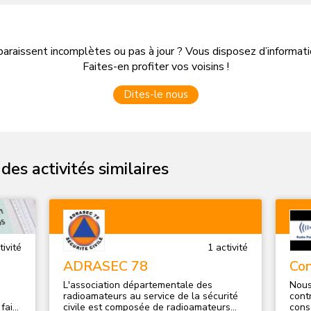
e
uipe
que
paraissent incomplètes ou pas à jour ? Vous disposez d’informa
ler
Faites-en profiter vos voisins !
Dites-le nous
es activités similaires
ivité
1
activité
ADRASEC 78
Con
rad
L'association départementale des
Nous
radioamateurs au service de la sécurité
cont
civile est composée de radioamateurs
cons