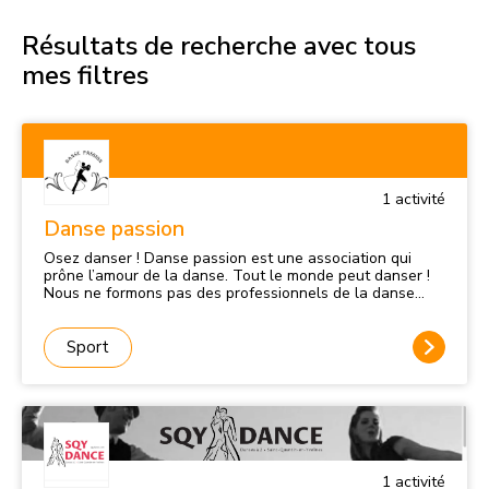
Résultats de recherche avec tous
mes filtres
1
activité
Danse passion
Osez danser ! Danse passion est une association qui
prône l’amour de la danse. Tout le monde peut danser !
Nous ne formons pas des professionnels de la danse
mais, nous tentons de donner envie à tous et que chacun
prenne du plaisir. Les amateurs que nous sommes, vous
feront pratiquer les danses en ligne et la country. Nos
Sport
professeurs, des professionnels, vous enseigneront les
danses de couple (valse, tango, paso-doble, quickstep,
rock, rumba, cha-cha-cha, bachata, salsa, et autres), la
danse de cabaret à travers des chorégraphies que vous
pourrez présenter lors de nos soirées ou évènements
auxquels nous serons amenés à participer. Nouveau !
Création d'un cours de Danse Cabaret un jeudi soir sur
1
activité
deux à la Maison de Quartier Louis Jouvet ! La danse de