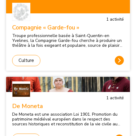
1
activité
Compagnie « Garde-fou »
Troupe professionnelle basée à Saint-Quentin-en
Yvelines, la Compagnie Garde-fou cherche à produire un
théâtre à la fois exigeant et populaire, source de plaisir
immédiat mais aussi de questionnements, sur la condition
humaine et le monde qui nous entoure. Depuis 2006, ses
créations, jeune public et tout public, s’articulent toutes
Culture
autour d’un même mantra : « Et tout devient théâtre… ».
Ou comment l’art dramatique peut s’emparer d’une
matière non-théâtrale (romans, courts textes satiriques,
récits de vie, musiques, contes…) pour la transformer, lui
donner corps, forme, et que puisse émerger l’émotion.
1
activité
De Moneta
De Moneta est une association Loi 1901. Promotion du
patrimoine médiéval européen dans le respect des
sources historiques et reconstitution de la vie civile au
XVème siècle. Animation historique, principalement en
Ile-de-France et Normandie de mai à Août. Recherches et