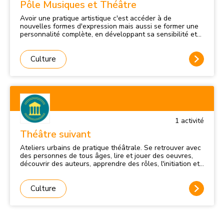
Pôle Musiques et Théâtre
Avoir une pratique artistique c'est accéder à de
nouvelles formes d'expression mais aussi se former une
personnalité complète, en développant sa sensibilité et
l'imagination, l'écoute et la créativité, la connaissance de
ses émotions. Vous souhaitez pour votre enfant ou vous-
même pratiquer la musique ou le théâtre à Montigny-le-
Culture
Bretonneux. Vous vous interrogez sur un certain nombre
d'aspects pratiques, pédagogiques ou sur le
fonctionnement des structures municipales. Afin de vous
guider, trois espaces: - Le Conservatoire de Musique à
Rayonnement Communal - L'École Municipale de Théâtre
- Les Studios sont désormais regroupés sous un même «
Pôle » afin de croiser les arts, les esthétiques, mais avant
1
activité
tout pour vous orienter vers le lieu le plus adapté à votre
demande.
Théâtre suivant
Ateliers urbains de pratique théâtrale. Se retrouver avec
des personnes de tous âges, lire et jouer des oeuvres,
découvrir des auteurs, apprendre des rôles, l'initiation et
l'improvisation, interpréter ou créer des personnages,
assister ensemble à des pièces présentées sur la scène
Saint-Quentinoises, c'est tout cela l'atelier urbain...
Culture