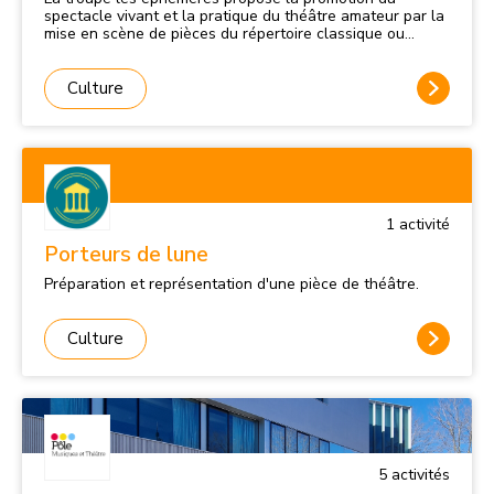
spectacle vivant et la pratique du théâtre amateur par la
mise en scène de pièces du répertoire classique ou
contemporain : répétitions, création des costumes et
décors, représentations dans la région. Les Éphémères
sont nés en 2000, du désir de monter une Comédie
Culture
Ballet, sans souci du lendemain... d'où leur nom. Mais la
magie du théâtre aidant, ils ont voulu continuer
l’aventure. Après un répertoire varié, allant d’Aristophane
à Foissy en passant par Molière, Shakespeare, Vian,
Feydeau, Anouilh Tardieu et Ribes, sans oublier une
expérience dramatique avec «12 hommes en colère ».
1
activité
Porteurs de lune
Préparation et représentation d'une pièce de théâtre.
Culture
5
activité
s