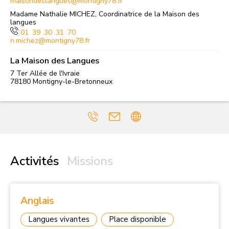
maisondeslangues@montigny78.fr
Madame Nathalie MICHEZ, Coordinatrice de la Maison des
langues
01 .39 .30 .31 .70
n.michez@montigny78.fr
La Maison des Langues
7 Ter Allée de l'Ivraie
78180
Montigny-le-Bretonneux
Activités
Missions
Anglais
Langues vivantes
Place disponible