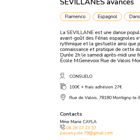
SEVILLANES avancés
Flamenco
Espagnol
Dan
La SEVILLANE est une danse populair
avant-goût des Férias espagnoles et
rythmique et la gestuelle ainsi que 
connaissance et pratique de cette d
Durée 2h le samedi après-midi une fo
École M.Genevoix Rue de Valois Mo
CONSUELO
100€ + frais adhésion 27€
Rue de Valois, 78180 Montigny-le-
Contacts
Mme Marie CAYLA
06 28 07 23 37
pasion.y.ole.78@gmail.com