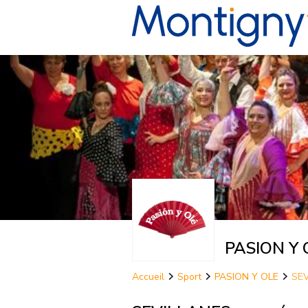
PASION Y 
Accueil
Sport
PASION Y OLE
SEV