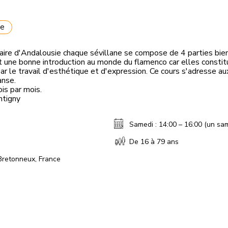
se
e d'Andalousie chaque sévillane se compose de 4 parties bien 
 une bonne introduction au monde du flamenco car elles constit
par le travail d'esthétique et d'expression. Ce cours s'adresse a
anse.
is par mois.
ntigny
Samedi : 14:00 – 16:00 (un sa
De 16 à 79 ans
Bretonneux, France