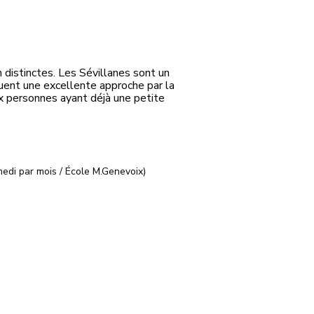
distinctes. Les Sévillanes sont un
uent une excellente approche par la
ux personnes ayant déjà une petite
medi par mois / École M.Genevoix)